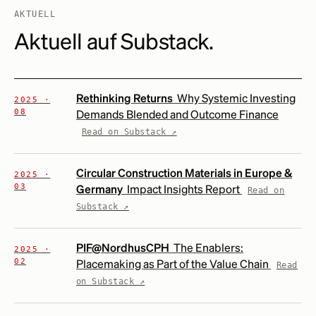
AKTUELL
Aktuell auf Substack.
Rethinking Returns
Why Systemic Investing
2025 ·
08
Demands Blended and Outcome Finance
Read on Substack ↗
Circular Construction Materials in Europe &
2025 ·
03
Germany
Impact Insights Report
Read on
Substack ↗
PIF@NordhusCPH
The Enablers:
2025 ·
02
Placemaking as Part of the Value Chain
Read
on Substack ↗