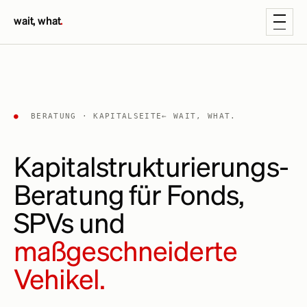
wait, what
.
●
BERATUNG · KAPITALSEITE
← WAIT, WHAT.
Kapitalstrukturierungs-
Beratung für Fonds,
SPVs und
maßgeschneiderte
Vehikel.