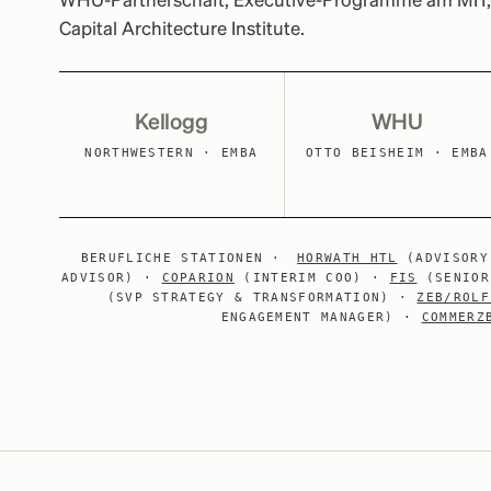
WHU-Partnerschaft; Executive-Programme am MIT, i
Capital Architecture Institute.
Kellogg
WHU
NORTHWESTERN · EMBA
OTTO BEISHEIM · EMBA
BERUFLICHE STATIONEN ·
HORWATH HTL
(ADVISORY
ADVISOR) ·
COPARION
(INTERIM COO) ·
FIS
(SENIOR
(SVP STRATEGY & TRANSFORMATION) ·
ZEB/ROLF
ENGAGEMENT MANAGER) ·
COMMERZ