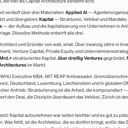
n, die hier als Capital Architecture benannt wird.
it verläuft über drei Materialien:
Applied AI
— Agentenorganisa
tzt und übergeben;
Kapital
— Strukturen, Vehikel und Mandate;
s
— der Aufbau und die Kapitalisierung von Unternehmen in An
lage. Dieselbe Methode entwirft alle drei.
Architect und Gründer von wait, what. Über zwanzig Jahre in In
ent, Venture Capital, Private Equity und Unternehmensstrateg
 Mrd.+
strukturiertes Kapital,
über dreißig Ventures
gegründet,
Architectures
im Markt.
-WHU Executive MBA. MIT REAP Ambassador. Grenzüberschreite
weiz, Deutschland, Luxemburg, Liechtenstein und in globalen D
cher Antrieb: Strukturierung ist die Arbeit, die kompoundiert —
rt den Deal, die Disziplin überdauert das Vehikel. Zürich ist der
tzt: Kapital aufzunehmen war selten leichter und es gut zu plat
. Was fehlt, ist die Architektur, die es dorthin bringt, wofür das 