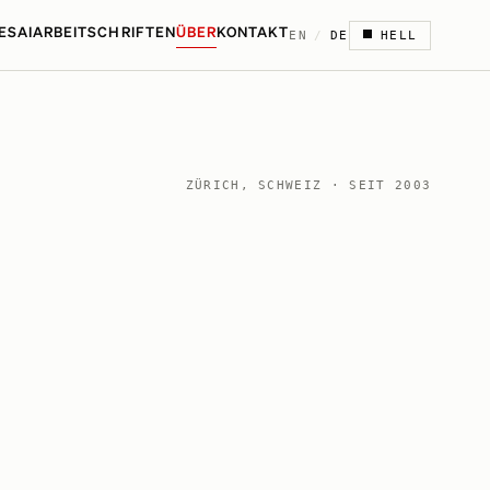
ES
AI
ARBEIT
SCHRIFTEN
ÜBER
KONTAKT
EN
/
DE
HELL
ZÜRICH, SCHWEIZ · SEIT 2003