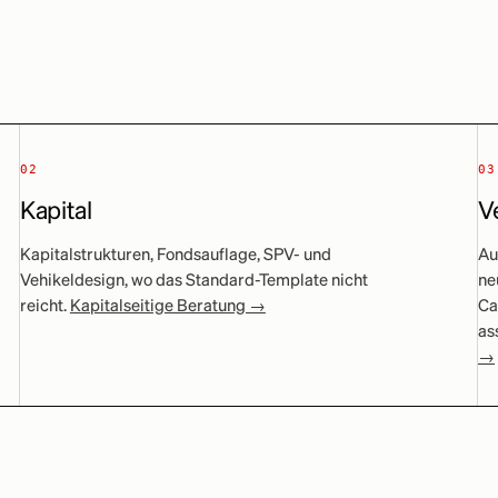
02
03
Kapital
V
Kapitalstrukturen, Fondsauflage, SPV- und
Au
Vehikeldesign, wo das Standard-Template nicht
ne
reicht.
Kapitalseitige Beratung →
Ca
as
→