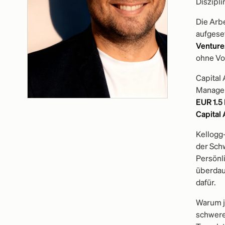
Diszipli
Die Arbe
aufgese
Venture
ohne Vor
Capital 
Managem
EUR 1.5
Capital 
Kellogg
der Sch
Persönli
überdaue
dafür.
Warum je
schwerer