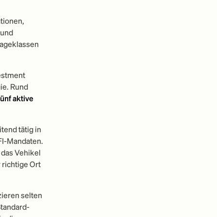
tionen,
 und
lageklassen
vestment
ie. Rund
fünf aktive
nd tätig in
FI-Mandaten.
 das Vehikel
 richtige Ort
zieren selten
Standard-