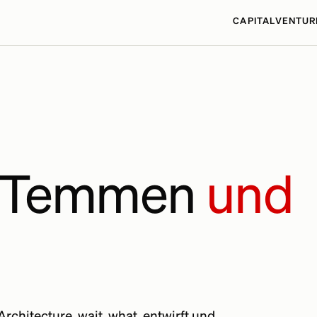
CAPITAL
VENTUR
s Temmen
und
rchitecture. wait, what. entwirft und