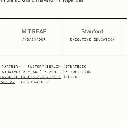
n Stanford und Harvard; Principal des
MIT REAP
Stanford
AMBASSADOR
EXECUTIVE EDUCATION
 PARTNER) ·
FACTORY BERLIN
(STRATEGIC
 STRATEGY ADVISOR) ·
AON RISK SOLUTIONS
ES.SCHIERENBECK.ASSOCIATES
(SENIOR
BANK AG
(RISK MANAGER)