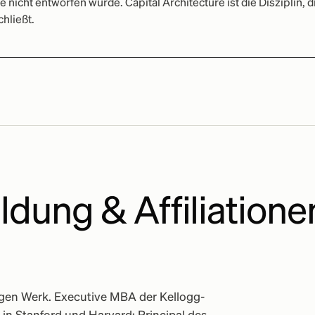
 nicht entworfen wurde. Capital Architecture ist die Disziplin, d
hließt.
ldung & Affiliatione
igen Werk. Executive MBA der Kellogg-