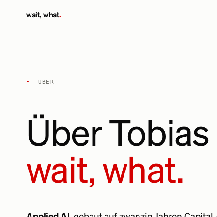
wait, what
.
•
ÜBER
Über Tobia
wait, what.
Applied AI
, gebaut auf zwanzig Jahren Capital A