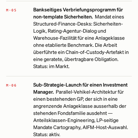
Bankseitiges Verbriefungsprogramm für
M·05
non-template Sicherheiten.
Mandat eines
Structured-Finance-Desks: Sicherheiten-
Logik, Rating-Agentur-Dialog und
Warehouse-Fazilität für eine Anlageklasse
ohne etablierte Benchmark. Die Arbeit
überführte ein Chain-of-Custody-Artefakt in
eine geratete, übertragbare Obligation.
Status: im Markt.
Sub-Strategie-Launch für einen Investment
M·06
Manager.
Parallel-Vehikel-Architektur für
einen bestehenden GP, der sich in eine
angrenzende Anlageklasse ausserhalb der
stehenden Fondsfamilie ausdehnt —
Anteilsklassen-Engineering, LP-seitige
Mandate Cartography, AIFM-Host-Auswahl.
Status: aktiv.